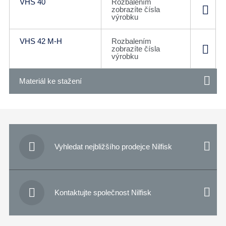
VHS 40
Rozbalením
zobrazíte čísla
výrobku
VHS 42 M-H
Rozbalením
zobrazíte čísla
výrobku
Materiál ke stažení

Vyhledat nejbližšího prodejce Nilfisk

Kontaktujte společnost Nilfisk